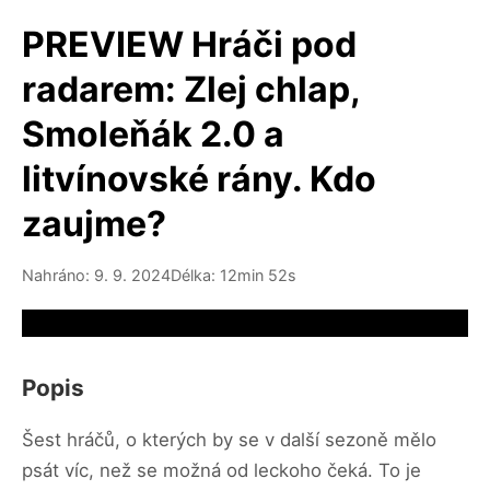
PREVIEW Hráči pod
radarem: Zlej chlap,
Smoleňák 2.0 a
litvínovské rány. Kdo
zaujme?
Nahráno: 9. 9. 2024
Délka: 12min 52s
Video source not available
Popis
Šest hráčů, o kterých by se v další sezoně mělo
psát víc, než se možná od leckoho čeká. To je