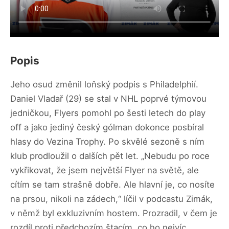
Popis
Jeho osud změnil loňský podpis s Philadelphií.
Daniel Vladař (29) se stal v NHL poprvé týmovou
jedničkou, Flyers pomohl po šesti letech do play
off a jako jediný český gólman dokonce posbíral
hlasy do Vezina Trophy. Po skvělé sezoně s ním
klub prodloužil o dalších pět let. „Nebudu po roce
vykřikovat, že jsem největší Flyer na světě, ale
cítím se tam strašně dobře. Ale hlavní je, co nosíte
na prsou, nikoli na zádech,“ líčil v podcastu Zimák,
v němž byl exkluzivním hostem. Prozradil, v čem je
rozdíl proti předchozím štacím, co ho nejvíc