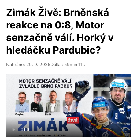
Zimák Živě: Brněnská
reakce na 0:8, Motor
senzačně válí. Horký v
hledáčku Pardubic?
Nahráno: 29. 9. 2025
Délka: 59min 11s