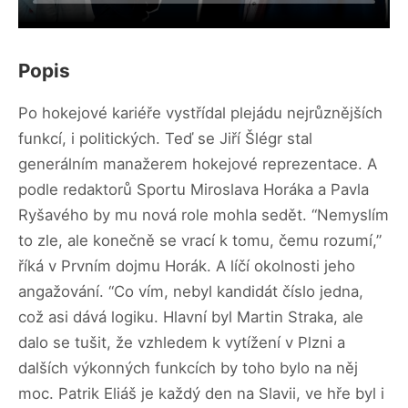
Popis
Po hokejové kariéře vystřídal plejádu nejrůznějších
funkcí, i politických. Teď se Jiří Šlégr stal
generálním manažerem hokejové reprezentace. A
podle redaktorů Sportu Miroslava Horáka a Pavla
Ryšavého by mu nová role mohla sedět. “Nemyslím
to zle, ale konečně se vrací k tomu, čemu rozumí,”
říká v Prvním dojmu Horák. A líčí okolnosti jeho
angažování. “Co vím, nebyl kandidát číslo jedna,
což asi dává logiku. Hlavní byl Martin Straka, ale
dalo se tušit, že vzhledem k vytížení v Plzni a
dalších výkonných funkcích by toho bylo na něj
moc. Patrik Eliáš je každý den na Slavii, ve hře byl i