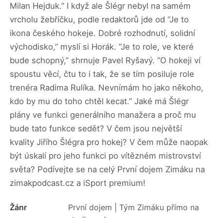
Milan Hejduk.” I když ale Šlégr nebyl na samém
vrcholu žebříčku, podle redaktorů jde od “Je to
ikona českého hokeje. Dobré rozhodnutí, solidní
východisko,” myslí si Horák. “Je to role, ve které
bude schopný,” shrnuje Pavel Ryšavý. “O hokeji ví
spoustu věcí, čtu to i tak, že se tím posiluje role
trenéra Radima Rulíka. Nevnímám ho jako někoho,
kdo by mu do toho chtěl kecat.” Jaké má Šlégr
plány ve funkci generálního manažera a proč mu
bude tato funkce sedět? V čem jsou největší
kvality Jiřího Šlégra pro hokej? V čem může naopak
být úskalí pro jeho funkci po vítězném mistrovství
světa? Podívejte se na celý První dojem Zimáku na
zimakpodcast.cz a iSport premium!
Žánr
První dojem | Tým Zimáku přímo na