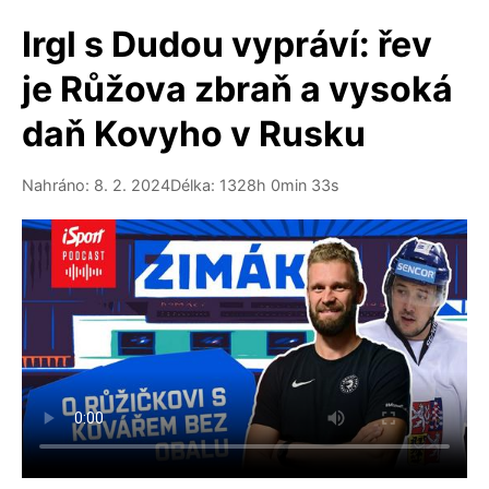
Irgl s Dudou vypráví: řev
je Růžova zbraň a vysoká
daň Kovyho v Rusku
Nahráno: 8. 2. 2024
Délka: 1328h 0min 33s