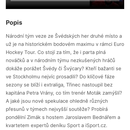
Popis
Národní tým veze ze Švédských her druhé místo a
už je na historickém bodovém maximu v rámci Euro
Hockey Tour. Co stojí za tím, že i parta plná
nováčků a v národním týmu nezkušených hráčů
dokáže porážet Švédy či Švýcary? Kteří bažanti se
ve Stockholmu nejvíc prosadili? Do klíčové fáze
sezony se blíží i extraliga, Třinec nastoupil bez
kapitána Petra Vrány, co tím trenér Moták zamýšlí?
A jaké jsou nové spekulace ohledně různých
přesunů v týmech nejvyšší soutěže? Probírá
pondělní Zimák s hostem Jaroslavem Bednářem a
kvartetem expertů deníku Sport a iSport.cz.