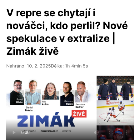
V repre se chytají i
nováčci, kdo perlil? Nové
spekulace v extralize |
Zimák živě
Nahráno: 10. 2. 2025
Délka: 1h 4min 5s