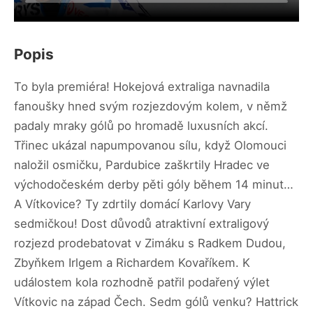
Popis
To byla premiéra! Hokejová extraliga navnadila
fanoušky hned svým rozjezdovým kolem, v němž
padaly mraky gólů po hromadě luxusních akcí.
Třinec ukázal napumpovanou sílu, když Olomouci
naložil osmičku, Pardubice zaškrtily Hradec ve
východočeském derby pěti góly během 14 minut…
A Vítkovice? Ty zdrtily domácí Karlovy Vary
sedmičkou! Dost důvodů atraktivní extraligový
rozjezd prodebatovat v Zimáku s Radkem Dudou,
Zbyňkem Irlgem a Richardem Kovaříkem. K
událostem kola rozhodně patřil podařený výlet
Vítkovic na západ Čech. Sedm gólů venku? Hattrick