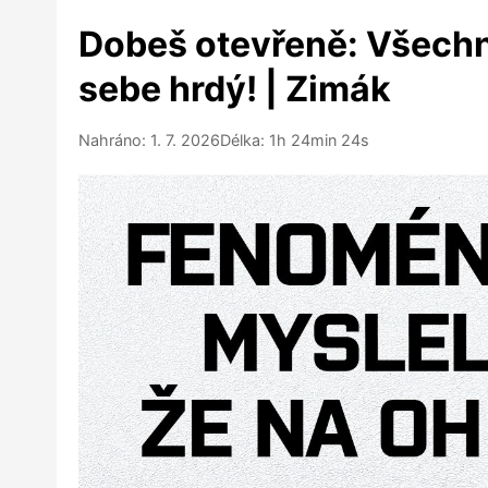
Dobeš otevřeně: Všechn
sebe hrdý! | Zimák
Nahráno: 1. 7. 2026
Délka: 1h 24min 24s