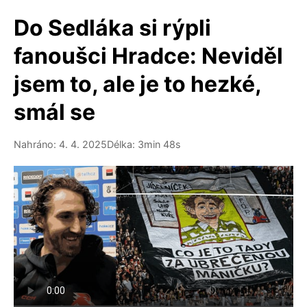
Do Sedláka si rýpli
fanoušci Hradce: Neviděl
jsem to, ale je to hezké,
smál se
Nahráno: 4. 4. 2025
Délka: 3min 48s