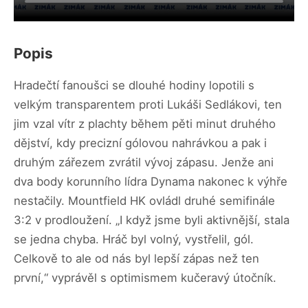
Popis
Hradečtí fanoušci se dlouhé hodiny lopotili s
velkým transparentem proti Lukáši Sedlákovi, ten
jim vzal vítr z plachty během pěti minut druhého
dějství, kdy precizní gólovou nahrávkou a pak i
druhým zářezem zvrátil vývoj zápasu. Jenže ani
dva body korunního lídra Dynama nakonec k výhře
nestačily. Mountfield HK ovládl druhé semifinále
3:2 v prodloužení. „I když jsme byli aktivnější, stala
se jedna chyba. Hráč byl volný, vystřelil, gól.
Celkově to ale od nás byl lepší zápas než ten
první,“ vyprávěl s optimismem kučeravý útočník.