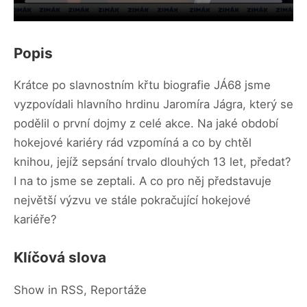
Popis
Krátce po slavnostním křtu biografie JÁ68 jsme
vyzpovídali hlavního hrdinu Jaromíra Jágra, který se
podělil o první dojmy z celé akce. Na jaké období
hokejové kariéry rád vzpomíná a co by chtěl
knihou, jejíž sepsání trvalo dlouhých 13 let, předat?
I na to jsme se zeptali. A co pro něj představuje
největší výzvu ve stále pokračující hokejové
kariéře?
Klíčová slova
Show in RSS, Reportáže