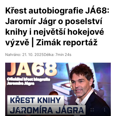
Křest autobiografie JÁ68:
Jaromír Jágr o poselství
knihy i největší hokejové
výzvě | Zimák reportáž
Nahráno: 21. 10. 2025
Délka: 7min 24s