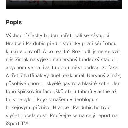
Popis
Východní Čechy budou hořet, báli se zástupci
Hradce i Pardubic před historicky první sérií obou
klubů v play off. A co realita? Rozhodli jsme se vzít
náš Zimák na výjezd na narvaný hradecký stadion,
abychom se na rivalitu obou měst podívali zblízka.
A třetí čtvrtfinálový duel nezklamal. Narvaný zimák,
působivé choreo, skvělé gastro a hlasité kotle. Jen
toho špičkování fanoušků obou táborů vlastně až
tolik nebylo. I když v našem videoblogu s
hokejovými příznivci Hradce i Pardubic ho bylo
slyšet docela dost. Podívejte se na celý report na
iSport TV!