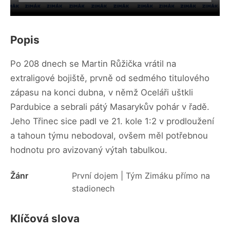
Popis
Po 208 dnech se Martin Růžička vrátil na
extraligové bojiště, prvně od sedmého titulového
zápasu na konci dubna, v němž Oceláři uštkli
Pardubice a sebrali pátý Masarykův pohár v řadě.
Jeho Třinec sice padl ve 21. kole 1:2 v prodloužení
a tahoun týmu nebodoval, ovšem měl potřebnou
hodnotu pro avizovaný výtah tabulkou.
Žánr
První dojem | Tým Zimáku přímo na
stadionech
Klíčová slova