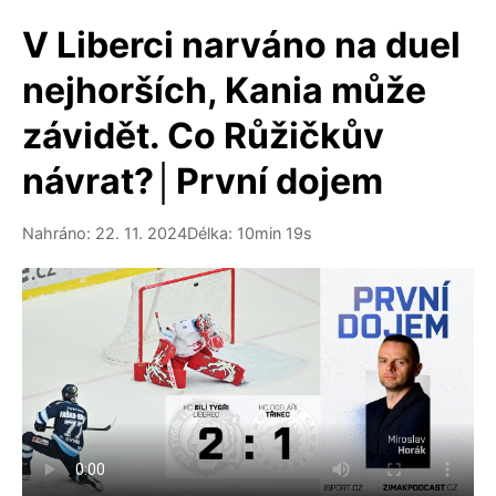
V Liberci narváno na duel
nejhorších, Kania může
závidět. Co Růžičkův
návrat?│První dojem
Nahráno: 22. 11. 2024
Délka: 10min 19s