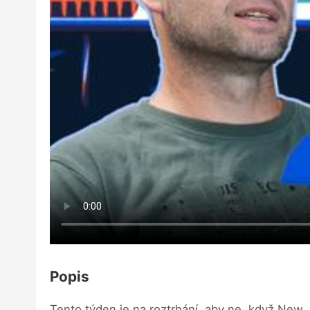
Popis
Tento týden je na roztrhání, aby ne, když New 