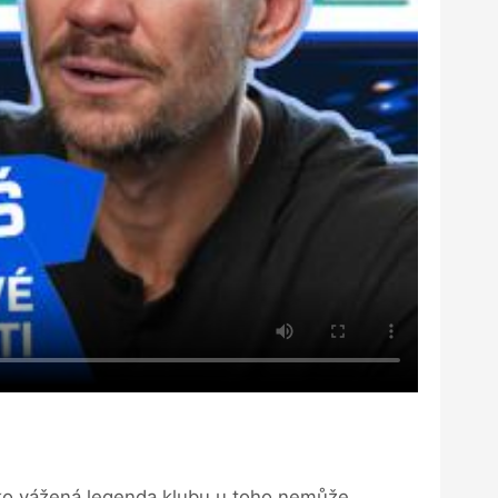
jako vážená legenda klubu u toho nemůže