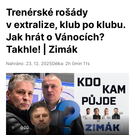
Trenérské rošády
v extralize, klub po klubu.
Jak hrát o Vánocích?
Takhle! | Zimák
Nahráno: 23. 12. 2025
Délka: 2h 0min 11s