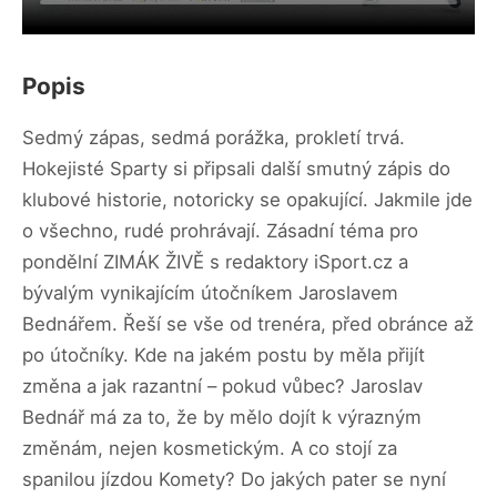
Popis
Sedmý zápas, sedmá porážka, prokletí trvá.
Hokejisté Sparty si připsali další smutný zápis do
klubové historie, notoricky se opakující. Jakmile jde
o všechno, rudé prohrávají. Zásadní téma pro
pondělní ZIMÁK ŽIVĚ s redaktory iSport.cz a
bývalým vynikajícím útočníkem Jaroslavem
Bednářem. Řeší se vše od trenéra, před obránce až
po útočníky. Kde na jakém postu by měla přijít
změna a jak razantní – pokud vůbec? Jaroslav
Bednář má za to, že by mělo dojít k výrazným
změnám, nejen kosmetickým. A co stojí za
spanilou jízdou Komety? Do jakých pater se nyní