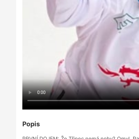
Popis
PRVNÍ DOJEM: Že Třinec nemá nohy? Omyl. Par