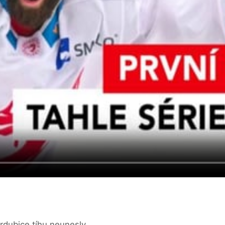
dubice tíhu neunesly