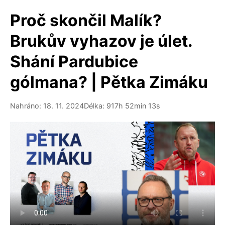
Proč skončil Malík?
Brukův vyhazov je úlet.
Shání Pardubice
gólmana? | Pětka Zimáku
Nahráno: 18. 11. 2024
Délka: 917h 52min 13s