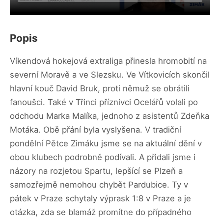
Popis
Víkendová hokejová extraliga přinesla hromobití na
severní Moravě a ve Slezsku. Ve Vítkovicích skončil
hlavní kouč David Bruk, proti němuž se obrátili
fanoušci. Také v Třinci příznivci Ocelářů volali po
odchodu Marka Malíka, jednoho z asistentů Zdeňka
Motáka. Obě přání byla vyslyšena. V tradiční
pondělní Pětce Zimáku jsme se na aktuální dění v
obou klubech podrobně podívali. A přidali jsme i
názory na rozjetou Spartu, lepšící se Plzeň a
samozřejmě nemohou chybět Pardubice. Ty v
pátek v Praze schytaly výprask 1:8 v Praze a je
otázka, zda se blamáž promítne do případného