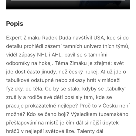
Popis
Expert Zimáku Radek Duda navštívil USA, kde si do
detailu prohlédl zázemí tamních univerzitních týmů,
viděl zápasy NHL i AHL, bavil se s tamními
odborníky na hokej. Téma Zimáku je zřejmé: svět
jde dost často jinudy, než český hokej. Ať už jde o
tabulkové odstupné nebo zákazy hrát v mládeži
fyzicky, do těla. Co by se stalo, kdyby se „tabulky“
zrušily a rodiče své děti posílaly tam, kde se
pracuje prokazatelně nejlépe? Proč to v Česku není
možné? Kdo se čeho bojí? Výsledkem tuzemského
přešlapování na místě je čím dál silnější úbytek
hráčů v nejlepší světové lize. Talenty dál