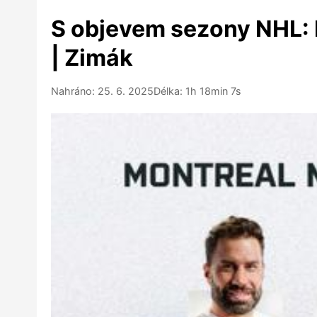
S objevem sezony NHL: K
| Zimák
Nahráno: 25. 6. 2025
Délka: 1h 18min 7s