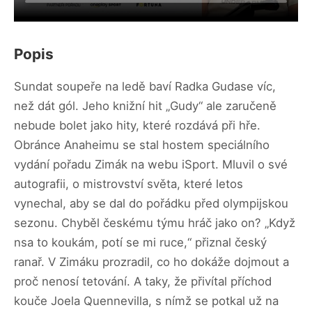
Popis
Sundat soupeře na ledě baví Radka Gudase víc,
než dát gól. Jeho knižní hit „Gudy“ ale zaručeně
nebude bolet jako hity, které rozdává při hře.
Obránce Anaheimu se stal hostem speciálního
vydání pořadu Zimák na webu iSport. Mluvil o své
autografii, o mistrovství světa, které letos
vynechal, aby se dal do pořádku před olympijskou
sezonu. Chyběl českému týmu hráč jako on? „Když
nsa to koukám, potí se mi ruce,“ přiznal český
ranař. V Zimáku prozradil, co ho dokáže dojmout a
proč nenosí tetování. A taky, že přivítal příchod
kouče Joela Quennevilla, s nímž se potkal už na