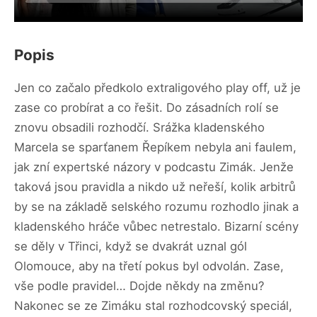
Popis
Jen co začalo předkolo extraligového play off, už je
zase co probírat a co řešit. Do zásadních rolí se
znovu obsadili rozhodčí. Srážka kladenského
Marcela se sparťanem Řepíkem nebyla ani faulem,
jak zní expertské názory v podcastu Zimák. Jenže
taková jsou pravidla a nikdo už neřeší, kolik arbitrů
by se na základě selského rozumu rozhodlo jinak a
kladenského hráče vůbec netrestalo. Bizarní scény
se děly v Třinci, když se dvakrát uznal gól
Olomouce, aby na třetí pokus byl odvolán. Zase,
vše podle pravidel… Dojde někdy na změnu?
Nakonec se ze Zimáku stal rozhodcovský speciál,