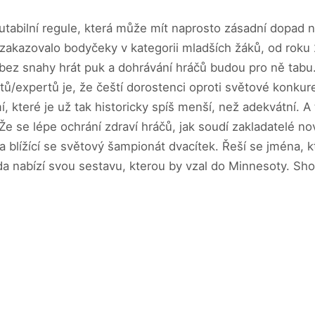
utabilní regule, která může mít naprosto zásadní dopad
azovalo bodyčeky v kategorii mladších žáků, od roku 2026
bez snahy hrát puk a dohrávání hráčů budou pro ně tabu.
ů/expertů je, že čeští dorostenci oproti světové konkure
 které je už tak historicky spíš menší, než adekvátní. A 
e se lépe ochrání zdraví hráčů, jak soudí zakladatelé nov
 blížící se světový šampionát dvacítek. Řeší se jména, kt
a nabízí svou sestavu, kterou by vzal do Minnesoty. Shod