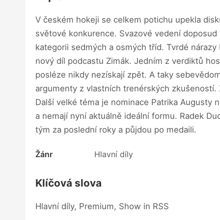
V českém hokeji se celkem potichu upekla disk
světové konkurence. Svazové vedení doposud zak
kategorii sedmých a osmých tříd. Tvrdé nárazy 
nový díl podcastu Zimák. Jedním z verdiktů host
posléze nikdy nezískají zpět. A taky sebevědomí,
argumenty z vlastních trenérských zkušeností. Ž
Další velké téma je nominace Patrika Augusty na
a nemají nyní aktuálně ideální formu. Radek Dud
tým za poslední roky a půjdou po medaili.
Žánr
Hlavní díly
Klíčová slova
Hlavní díly, Premium, Show in RSS