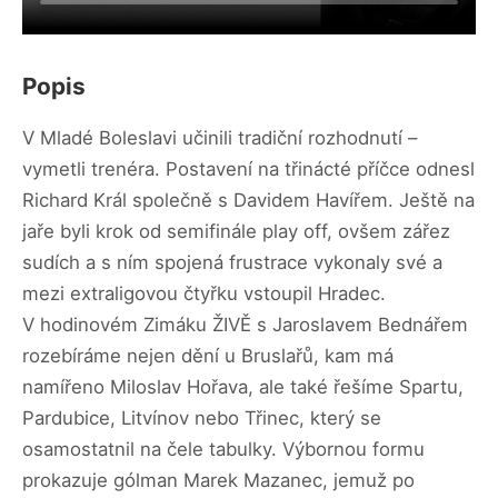
Popis
V Mladé Boleslavi učinili tradiční rozhodnutí –
vymetli trenéra. Postavení na třinácté příčce odnesl
Richard Král společně s Davidem Havířem. Ještě na
jaře byli krok od semifinále play off, ovšem zářez
sudích a s ním spojená frustrace vykonaly své a
mezi extraligovou čtyřku vstoupil Hradec.
V hodinovém Zimáku ŽIVĚ s Jaroslavem Bednářem
rozebíráme nejen dění u Bruslařů, kam má
namířeno Miloslav Hořava, ale také řešíme Spartu,
Pardubice, Litvínov nebo Třinec, který se
osamostatnil na čele tabulky. Výbornou formu
prokazuje gólman Marek Mazanec, jemuž po