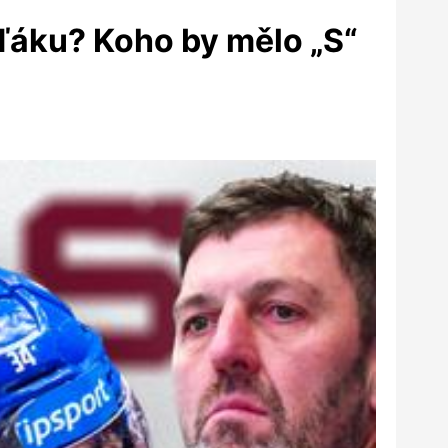
áku? Koho by mělo „S“