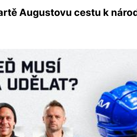
rtě Augustovu cestu k nároď