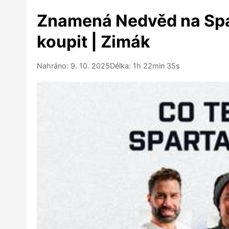
Znamená Nedvěd na Spa
koupit | Zimák
Nahráno: 9. 10. 2025
Délka: 1h 22min 35s