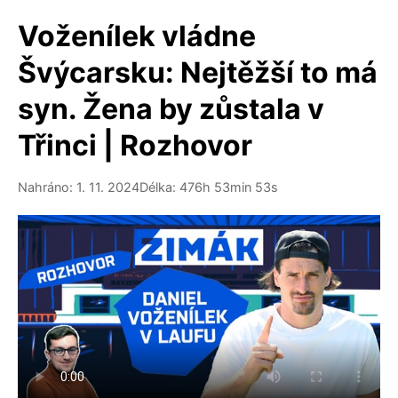
Voženílek vládne
Švýcarsku: Nejtěžší to má
syn. Žena by zůstala v
Třinci | Rozhovor
Nahráno: 1. 11. 2024
Délka: 476h 53min 53s