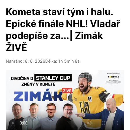
Kometa staví tým i halu.
Epické finále NHL! Vladař
podepíše za...| Zimák
ŽIVĚ
Nahráno: 8. 6. 2026
Délka: 1h 5min 8s