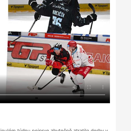
minulém týdnu nejprve zbytečně ztratilo derby v