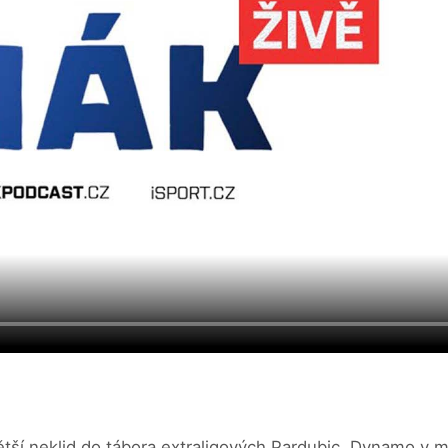
větší neklid do tábora extraligových Pardubic. Dynamo v 