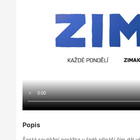
Popis
Šestá soutěžní porážka v řadě přináší čím dál 