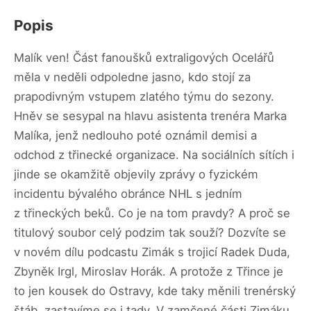
Popis
Malík ven! Část fanoušků extraligových Ocelářů
měla v neděli odpoledne jasno, kdo stojí za
prapodivným vstupem zlatého týmu do sezony.
Hněv se sesypal na hlavu asistenta trenéra Marka
Malíka, jenž nedlouho poté oznámil demisi a
odchod z třinecké organizace. Na sociálních sítích i
jinde se okamžitě objevily zprávy o fyzickém
incidentu bývalého obránce NHL s jedním
z třineckých beků. Co je na tom pravdy? A proč se
titulový soubor celý podzim tak souží? Dozvíte se
v novém dílu podcastu Zimák s trojicí Radek Duda,
Zbyněk Irgl, Miroslav Horák. A protože z Třince je
to jen kousek do Ostravy, kde taky měnili trenérský
štáb, zastavíme se i tady. V zamčené části Zimáku