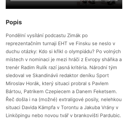
Popis
Pondělní vysílání podcastu Zimák po
reprezentačním turnaji EHT ve Finsku se neslo v
duchu otázky: Kdo si křikl o olympiádu? Po volných
místech v nominaci je mezi hráči z Evropy sháňka a
trenér Radim Rulík razí jasná kritéria. Národní tým
sledoval ve Skandinávii redaktor deníku Sport
Miroslav Horák, který situaci probral s Pavlem
Bártou, Patrikem Czepiecem a Danem Feketsem.
Řeč došla i na (možné) extraligové posily, nelehkou
situaci Davida Kämpfa v Torontu a Jakuba Vrány v
Linköpingu nebo novou tvář v brankovišti Pardubic.