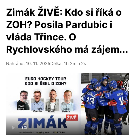
Zimák ŽIVĚ: Kdo si říká o
ZOH? Posila Pardubic i
vláda Třince. O
Rychlovského má zájem...
Nahráno: 10. 11. 2025
Délka: 1h 2min 2s