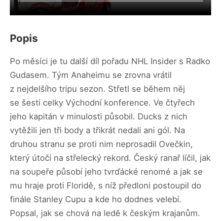
Popis
Po měsíci je tu další díl pořadu NHL Insider s Radko
Gudasem. Tým Anaheimu se zrovna vrátil
z nejdelšího tripu sezon. Střetl se během něj
se šesti celky Východní konference. Ve čtyřech
jeho kapitán v minulosti působil. Ducks z nich
vytěžili jen tři body a třikrát nedali ani gól. Na
druhou stranu se proti nim neprosadil Ovečkin,
který útočí na střelecký rekord. Český ranař líčil, jak
na soupeře působí jeho tvrďácké renomé a jak se
mu hraje proti Floridě, s níž předloni postoupil do
finále Stanley Cupu a kde ho dodnes velebí.
Popsal, jak se chová na ledě k českým krajanům.