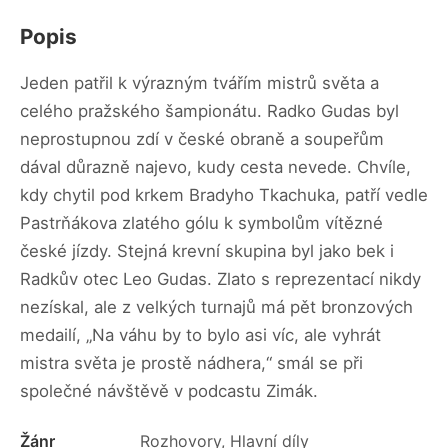
Popis
Jeden patřil k výrazným tvářím mistrů světa a
celého pražského šampionátu. Radko Gudas byl
neprostupnou zdí v české obraně a soupeřům
dával důrazně najevo, kudy cesta nevede. Chvíle,
kdy chytil pod krkem Bradyho Tkachuka, patří vedle
Pastrňákova zlatého gólu k symbolům vítězné
české jízdy. Stejná krevní skupina byl jako bek i
Radkův otec Leo Gudas. Zlato s reprezentací nikdy
nezískal, ale z velkých turnajů má pět bronzových
medailí, „Na váhu by to bylo asi víc, ale vyhrát
mistra světa je prostě nádhera,“ smál se při
společné návštěvě v podcastu Zimák.
Žánr
Rozhovory, Hlavní díly