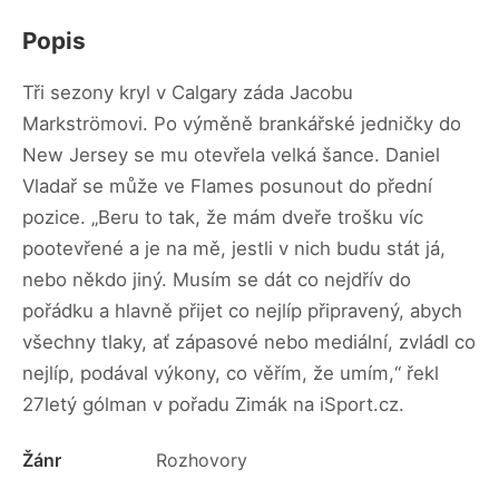
Popis
Tři sezony kryl v Calgary záda Jacobu
Markströmovi. Po výměně brankářské jedničky do
New Jersey se mu otevřela velká šance. Daniel
Vladař se může ve Flames posunout do přední
pozice. „Beru to tak, že mám dveře trošku víc
pootevřené a je na mě, jestli v nich budu stát já,
nebo někdo jiný. Musím se dát co nejdřív do
pořádku a hlavně přijet co nejlíp připravený, abych
všechny tlaky, ať zápasové nebo mediální, zvládl co
nejlíp, podával výkony, co věřím, že umím,“ řekl
27letý gólman v pořadu Zimák na iSport.cz.
Žánr
Rozhovory