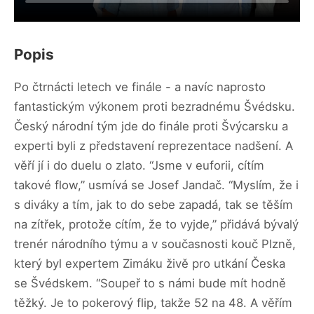
Popis
Po čtrnácti letech ve finále - a navíc naprosto
fantastickým výkonem proti bezradnému Švédsku.
Český národní tým jde do finále proti Švýcarsku a
experti byli z představení reprezentace nadšení. A
věří jí i do duelu o zlato. “Jsme v euforii, cítím
takové flow,” usmívá se Josef Jandač. “Myslím, že i
s diváky a tím, jak to do sebe zapadá, tak se těším
na zítřek, protože cítím, že to vyjde,” přidává bývalý
trenér národního týmu a v současnosti kouč Plzně,
který byl expertem Zimáku živě pro utkání Česka
se Švédskem. “Soupeř to s námi bude mít hodně
těžký. Je to pokerový flip, takže 52 na 48. A věřím