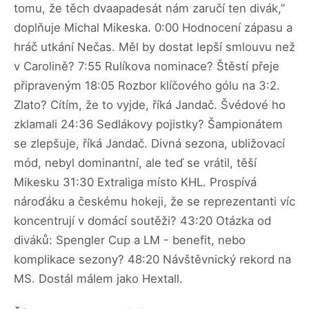
tomu, že těch dvaapadesát nám zaručí ten divák,”
doplňuje Michal Mikeska. 0:00 Hodnocení zápasu a
hráč utkání Nečas. Měl by dostat lepší smlouvu než
v Carolině? 7:55 Rulíkova nominace? Štěstí přeje
připraveným 18:05 Rozbor klíčového gólu na 3:2.
Zlato? Cítím, že to vyjde, říká Jandač. Švédové ho
zklamali 24:36 Sedlákovy pojistky? Šampionátem
se zlepšuje, říká Jandač. Divná sezona, ubližovací
mód, nebyl dominantní, ale teď se vrátil, těší
Mikesku 31:30 Extraliga místo KHL. Prospívá
nároďáku a českému hokeji, že se reprezentanti víc
koncentrují v domácí soutěži? 43:20 Otázka od
diváků: Spengler Cup a LM - benefit, nebo
komplikace sezony? 48:20 Návštěvnický rekord na
MS. Dostál málem jako Hextall.