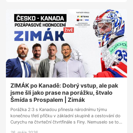
věnoval ZIMÁK ŽIVĚ po prohraném duelu s Finskem. V
podcastu vystoupili stálý expert Radek Duda a bývalý
mistr světa Radim Vrbata. Rozebírala se taktika týmu,
výkony hráčů, ale především strategie národního týmu
do budoucna. A koncept českého hokeje pro příští
roky. Názor? Udělejme z šampionátů přípravu na
Světový pohár a na olympiádu.
ZIMÁK po Kanadě: Dobrý vstup, ale pak
jsme šli jako prase na porážku, štvalo
Šmída s Prospalem | Zimák
Porážka 2:3 s Kanadou přinesla národnímu týmu
konečnou třetí příčku v základní skupině a cestování do
Curychu na čtvrteční čtvrtfinále s Finy. Nemuselo se to
stát, kdyby reprezentace po dobrém vstupu do bitvy s
26. mája 2026