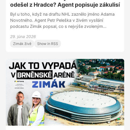
odešel z Hradce? Agent popisuje zákulisí
Byl u toho, když na draftu NHL zaznělo jméno Adama
Novotného. Agent Petr Peleška v živém vysílání
podcastu Zimák popsal, co s nejvýše zvoleným
Čechem prožíval. Které kluby o něj měly zájem a proč
29. júna 2026
se talent rozhodl pro odchod z Hradce Králové do
Zimák živě
Show in RSS
zámoří? Peleška cítí vděčnost a euforii, že na jeho
klienta ukázal Vancouver. Na řadu přišlo celkem třináct
Čechů. Jaké další silné příběhy draft nabídl? Dozvíte se
v Zimáku za účasti redaktorů iSportu Patrika Czepiece,
Filipa Ardona a Adama Papouška.