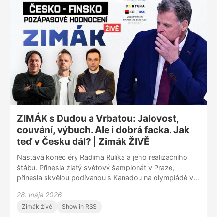
vítěznou mentalitou? Vedle toho se pochopitelně řešila i
skvělá připravenost čerstvých mistrů světa z Finska. V
jejich čele stojí Aleksander Barkov, šampion Stanley
Cupu a tak trochu přehlížená hokejová superstar. Došlo
pochopitelně i na vystoupení českého týmu.
ZIMÁK s Dudou a Vrbatou: Jalovost,
couvání, výbuch. Ale i dobrá facka. Jak
teď v Česku dál? | Zimák ŽIVĚ
Nastává konec éry Radima Rulíka a jeho realizačního
štábu. Přinesla zlatý světový šampionát v Praze,
přinesla skvělou podívanou s Kanadou na olympiádě v
Miláně, o všem i řadu slabých výkonů, porážek s
28. mája 2026
trpaslíky a otazníků kolem nominací a obecně ohledně
Zimák živě
Show in RSS
komunikace. Tomu všemu, ale zdaleka nejen tomu, se