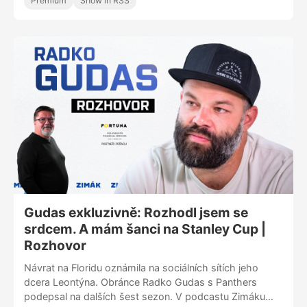
Premium
Show in RSS
protože jsem furt fanoušek,“ rozpovídal se v podcastu
Zimák. Během rozhovoru mluvil i o síle Panthers, jejich
našlapané obraně nebo návratu českého veterána
Radka Gudase.
Gudas exkluzivně: Rozhodl jsem se
srdcem. A mám šanci na Stanley Cup |
Rozhovor
Návrat na Floridu oznámila na sociálních sítích jeho
dcera Leontýna. Obránce Radko Gudas s Panthers
podepsal na dalších šest sezon. V podcastu Zimáku