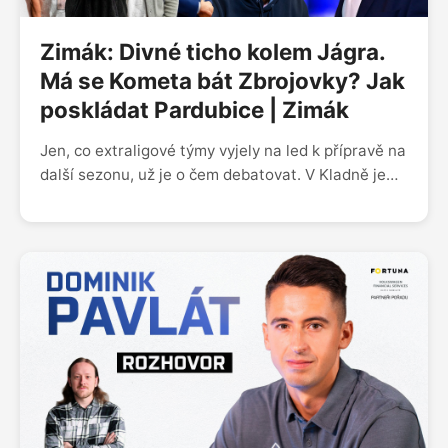
Zimák: Divné ticho kolem Jágra.
Má se Kometa bát Zbrojovky? Jak
poskládat Pardubice | Zimák
Jen, co extraligové týmy vyjely na led k přípravě na
další sezonu, už je o čem debatovat. V Kladně je
téma Jágr skoro zakázané, nad čímž v podcastu
Zimák kroutí hlavou zejména Radek Duda,
nechápající, proč situace s jeho pokračováním či
odchodem není vykomunikovaná. Trochu pepře do
otázek kolem extraligového zbrojení (zejména
v Pardubicích) přihodil majitel Komety Libor
Zábranský svými vyjádřeními, že milionové měsíční
platy jsou nezdravé. Máme za to, že jsou, pokud…
Dojde i na detailní vhled do kabiny Dynama, kde se
to hemží samými elitními centry. Což znamená, že
ne všichni se dostanou na obvyklou porci minut a