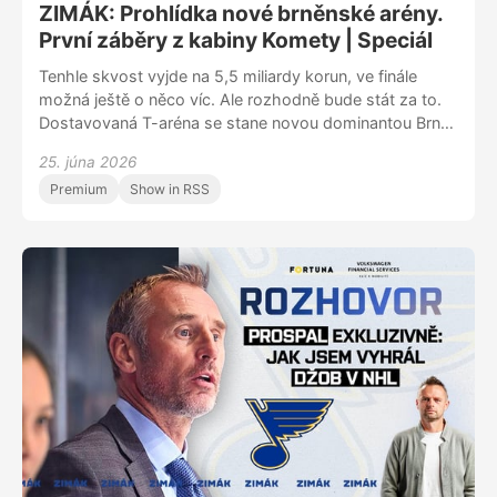
ZIMÁK: Prohlídka nové brněnské arény.
První záběry z kabiny Komety | Speciál
Tenhle skvost vyjde na 5,5 miliardy korun, ve finále
možná ještě o něco víc. Ale rozhodně bude stát za to.
Dostavovaná T-aréna se stane novou dominantou Brna
a velkým lákadlem nejen pro české fanoušky. A stane
25. júna 2026
se i domovem extraligové Komety. Díky Zimáku
Premium
Show in RSS
nemusíte zjišťovat, jak to nyní vypadá v prostředí, které
bude na podzim otvírat. S námi se můžete dostat
dovnitř už nyní. Dozvíte se, v jakém patře co najdete,
které podlaží bude pro klasické návštěvníky, kde
najdete klubová sedadla, kde se budou nacházet VIP
prostory a další podrobnosti. Zjistíte, co byl pro
projektanty a stavitele nejtěžší oříšek. Tak pojďte dál…