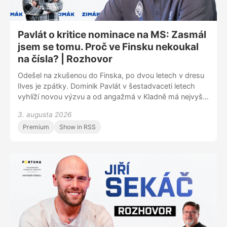
minut najdete na www.zimakpodcast.cz
Pavlát o kritice nominace na MS: Zasmál
jsem se tomu. Proč ve Finsku nekoukal
na čísla? | Rozhovor
Odešel na zkušenou do Finska, po dvou letech v dresu
Ilves je zpátky. Dominik Pavlát v šestadvaceti letech
vyhlíží novou výzvu a od angažmá v Kladně má nejvyšší
očekávání. „Cítil jsem, že pokud se chci posunout, ač to
3. augusta 2026
zní možná divně, musím se vrátit zpátky do Česka.
Premium
Show in RSS
Úroveň tady bude obrovská,“ popsal důvody, proč se
vrací do extraligy. V podcastu Zimák se rozpovídal i o
tom, jak reagoval na slova o údajné protekci, která ho
měla dostat do nominace na mistrovství světa.