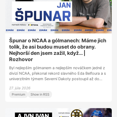
Špunar o NCAA a gólmanech: Máme jich
tolik, že asi budou muset do obrany.
Nejhorší den jsem zažil, když… |
Rozhovor
Byl nejlepším gólmanem a nejlepším nováčkem jedné z
divizí NCAA, překonal rekord slavného Eda Belfoura a s
univerzitním týmem Severní Dakoty postoupil až do
závěrečného turnaje o titul Frozen Four v Las Vegas.
27. júla 2026
Host Zimáku Jan Špunar už předtím zářil v zámořských
Premium
Show in RSS
juniorkách. Hokeji dal kdysi přednost před fotbalem a
jeho otec neměl vůbec radost, když začal chytat i v
něm. V Zimáku vypráví, v čem mu pomohlo i působení v
rodné Olomouci, a čím to je, že polovina draftovaných