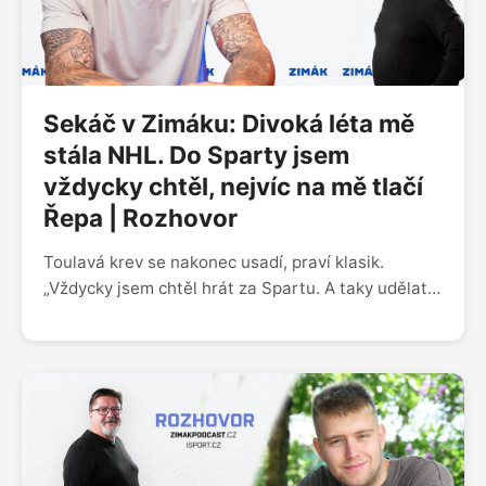
Sekáč v Zimáku: Divoká léta mě
stála NHL. Do Sparty jsem
vždycky chtěl, nejvíc na mě tlačí
Řepa | Rozhovor
Toulavá krev se nakonec usadí, praví klasik.
„Vždycky jsem chtěl hrát za Spartu. A taky udělat
úspěch, což můj sen. To byl velký důvod, proč jsem
tady skončil,“ přiznává útočník Jiří Sekáč. Host
pořadu Zimák za pražský tým už nastupoval.
Převážnou část kariéry však strávil v cizině.
Jakmile se ve 34 letech rozhodl pro návrat, zvolil
Spartu, s níž byl v kontaktu několik roků.
V rozhovoru prozradil, který další klub vstoupil do