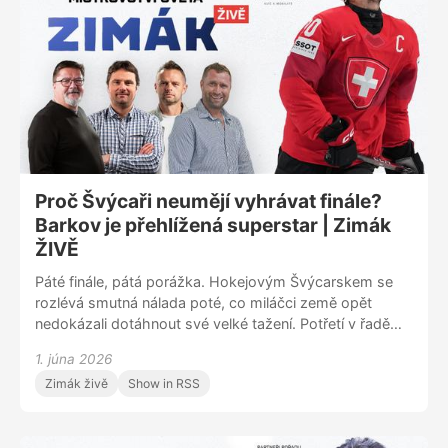
zámoří vrací obránce Stanislav Svozil. Z jakých důvodů?
A dojde i na rozhodčí, které opouští Jan Hribik, směřující
do německé DEL. Je to hlavně kvůli financím?
Proč Švýcaři neumějí vyhrávat finále?
Barkov je přehlížená superstar | Zimák
ŽIVĚ
Páté finále, pátá porážka. Hokejovým Švýcarskem se
rozlévá smutná nálada poté, co miláčci země opět
nedokázali dotáhnout své velké tažení. Potřetí v řadě
nevstřelili v titulovém boji gól a popáté celkově padli.
1. júna 2026
Finálová bída Švýcarů byla jedním z hlavních témat
Zimák živě
Show in RSS
pondělního ZIMÁKU ŽIVĚ, zajímavé postřehy přinesl
zejména Jaroslav Bednář, jenž s Davosem s Bernem
vyhrál ligový titul. Takže jak je to s jejich diskutovanou