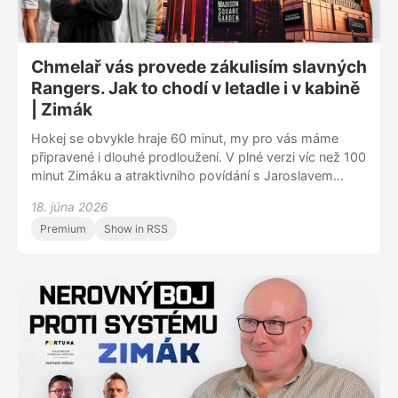
mu přišlo, řeč se stočí i k atraktivním nabídkám
z extraligy.
Chmelař vás provede zákulisím slavných
Rangers. Jak to chodí v letadle i v kabině
| Zimák
Hokej se obvykle hraje 60 minut, my pro vás máme
připravené i dlouhé prodloužení. V plné verzi víc než 100
minut Zimáku a atraktivního povídání s Jaroslavem
Chmelařem. Účastník mistrovství světa ve Švýcarsku,
18. júna 2026
kde rozhodně nezklamal, vás provede zákulisím
Premium
Show in RSS
mocného klubu z newyorského Manhattanu. Jak to
v něm chodí, jací jsou spoluhráči a trenéři nebo i experti
na psychologii. A vůbec, co za práci obnáší být
součástí NHL. A co to znamená nasednout do
přepychově vybaveného letadla s prvotřídními
službami? To se všechno dozvíte v podcastu Zimák.
Znovu se ujistíte, že na planetě NHL je možné prakticky
cokoli. „Máme neskutečný servis,“ netají mladý muž,
jenž se začíná ve slavné organizaci zabydlovat.