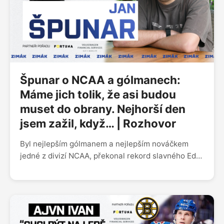
hry, proč nezakotvil v NHL nebo po svém prvním
angažmá v KHL musel vracet peníze. Jiří Sekáč
v Zimáku líčil, co ho přimělo k odchodu ze
Švýcarska a co mu ve Spartě nejvíc připomíná
staronový spoluhráč Michal Řepík.
Špunar o NCAA a gólmanech:
Máme jich tolik, že asi budou
muset do obrany. Nejhorší den
jsem zažil, když… | Rozhovor
Byl nejlepším gólmanem a nejlepším nováčkem
jedné z divizí NCAA, překonal rekord slavného Eda
Belfoura a s univerzitním týmem Severní Dakoty
postoupil až do závěrečného turnaje o titul Frozen
Four v Las Vegas. Host Zimáku Jan Špunar už
předtím zářil v zámořských juniorkách. Hokeji dal
kdysi přednost před fotbalem a jeho otec neměl