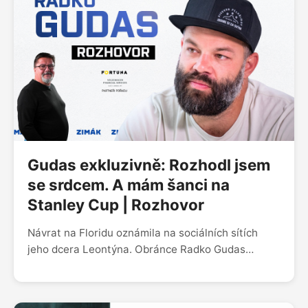
jsem furt fanoušek,“ rozpovídal se v podcastu
Zimák. Během rozhovoru mluvil i o síle Panthers,
jejich našlapané obraně nebo návratu českého
veterána Radka Gudase.
Gudas exkluzivně: Rozhodl jsem
se srdcem. A mám šanci na
Stanley Cup | Rozhovor
Návrat na Floridu oznámila na sociálních sítích
jeho dcera Leontýna. Obránce Radko Gudas
s Panthers podepsal na dalších šest sezon.
V podcastu Zimáku prozradil, čí to byl nápad. Asi
byste neuhodli. Taky rozkryl, jak si vybíral číslo